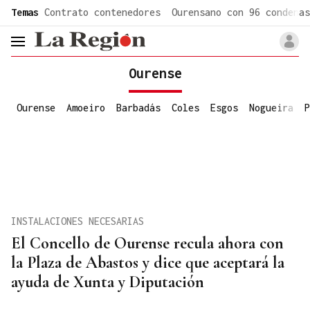
common.go-to-content
Temas
Contrato contenedores
Ourensano con 96 condenas
header.menu.open
Ourense
Ourense
Amoeiro
Barbadás
Coles
Esgos
Nogueira
P
INSTALACIONES NECESARIAS
El Concello de Ourense recula ahora con
la Plaza de Abastos y dice que aceptará la
ayuda de Xunta y Diputación