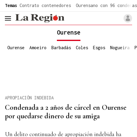
common.go-to-content
Temas
Contrato contenedores
Ourensano con 96 condenas
header.menu.open
Ourense
Ourense
Amoeiro
Barbadás
Coles
Esgos
Nogueira
P
APROPIACIÓN INDEBIDA
Condenada a 2 años de cárcel en Ourense
por quedarse dinero de su amiga
Un delito continuado de apropiación indebida ha