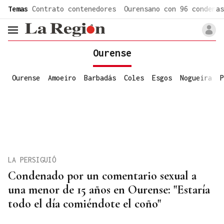
common.go-to-content
Temas
Contrato contenedores
Ourensano con 96 condenas
header.menu.open
Ourense
Ourense
Amoeiro
Barbadás
Coles
Esgos
Nogueira
P
LA PERSIGUIÓ
Condenado por un comentario sexual a
una menor de 15 años en Ourense: "Estaría
todo el día comiéndote el coño"