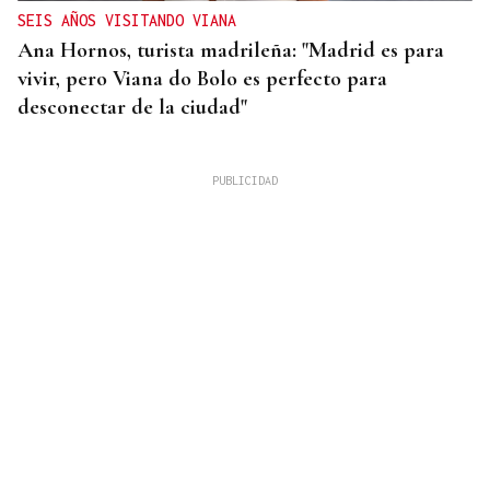
SEIS AÑOS VISITANDO VIANA
Ana Hornos, turista madrileña: "Madrid es para
vivir, pero Viana do Bolo es perfecto para
desconectar de la ciudad"
INCENDIO EN BARBADÁS
Un accidente en la N-525 a su paso por Vilardevós
se salda con un herido en una pierna