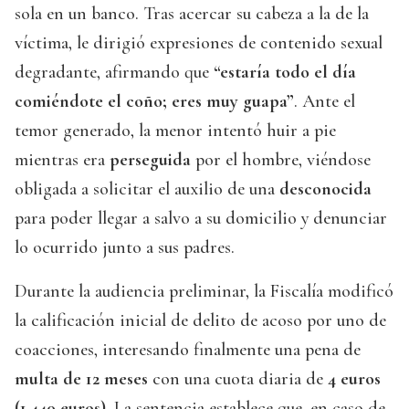
sola en un banco. Tras acercar su cabeza a la de la
víctima, le dirigió expresiones de contenido sexual
degradante, afirmando que
“estaría todo el día
comiéndote el coño; eres muy guapa”
. Ante el
temor generado, la menor intentó huir a pie
mientras era
perseguida
por el hombre, viéndose
obligada a solicitar el auxilio de una
desconocida
para poder llegar a salvo a su domicilio y denunciar
lo ocurrido junto a sus padres.
Durante la audiencia preliminar, la Fiscalía modificó
la calificación inicial de delito de acoso por uno de
coacciones, interesando finalmente una pena de
multa de 12 meses
con una cuota diaria de
4 euros
(1.440 euros)
. La sentencia establece que, en caso de