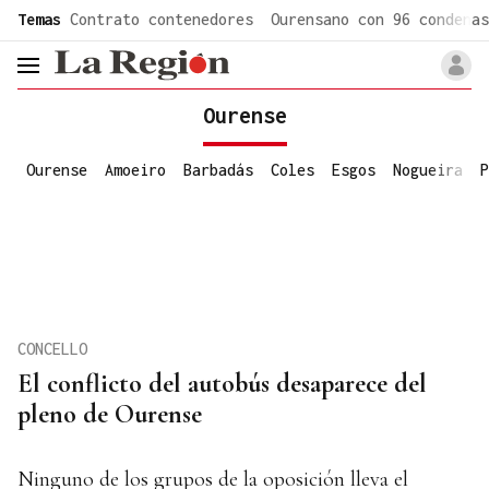
common.go-to-content
Temas
Contrato contenedores
Ourensano con 96 condenas
header.menu.open
Ourense
Ourense
Amoeiro
Barbadás
Coles
Esgos
Nogueira
P
CONCELLO
El conflicto del autobús desaparece del
pleno de Ourense
Ninguno de los grupos de la oposición lleva el