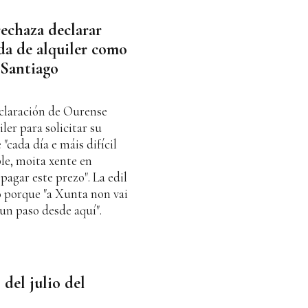
rechaza declarar
da de alquiler como
 Santiago
claración de Ourense
er para solicitar su
"cada día e máis difícil
le, moita xente en
agar este prezo". La edil
o porque "a Xunta non vai
 un paso desde aquí".
 del julio del