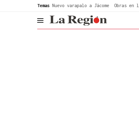
common.go-to-content
Temas
Nuevo varapalo a Jácome
Obras en l
header.menu.open