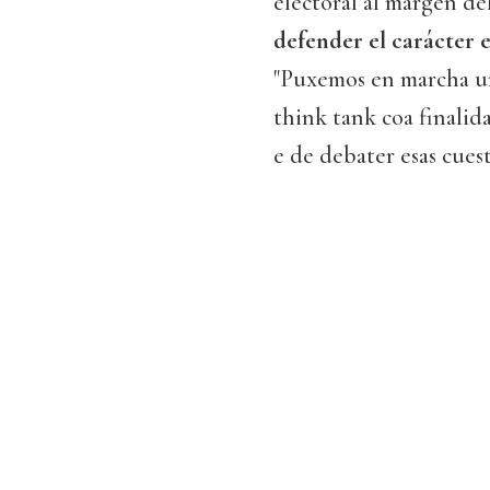
electoral al margen de
defender el carácter 
"Puxemos en marcha un
think tank coa finali
e de debater esas cues