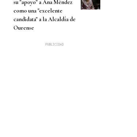
su "apoyo" a Ana Méndez
como una "excelente
candidata" a la Alcaldía de
Ourense