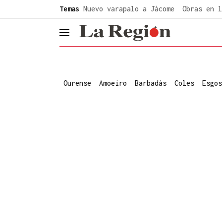
common.go-to-content
Temas
Nuevo varapalo a Jácome
Obras en l
header.menu.open
Ourense
Amoeiro
Barbadás
Coles
Esgos