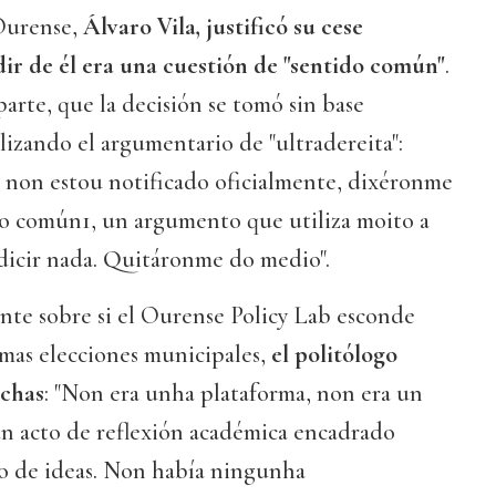
Ourense,
Álvaro Vila, justificó su cese
ir de él era una cuestión de "sentido común"
.
parte, que la decisión se tomó sin base
lizando el argumentario de "ultradereita":
a non estou notificado oficialmente, dixéronme
ido común1, un argumento que utiliza moito a
 dicir nada. Quitáronme do medio".
te sobre si el Ourense Policy Lab esconde
ximas elecciones municipales,
el politólogo
echas
: "Non era unha plataforma, non era un
un acto de reflexión académica encadrado
o de ideas. Non había ningunha