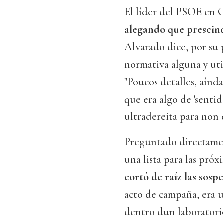
El líder del PSOE en 
alegando que prescind
Alvarado dice, por su 
normativa alguna y uti
"Poucos detalles, aínd
que era algo de 'sent
ultradereita para non
Preguntado directamen
una lista para las pró
cortó de raíz las sosp
acto de campaña, era 
dentro dun laboratori