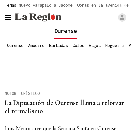
common.go-to-content
Temas
Nuevo varapalo a Jácome
Obras en la avenida de 
header.menu.open
Ourense
Ourense
Amoeiro
Barbadás
Coles
Esgos
Nogueira
P
MOTOR TURÍSTICO
La Diputación de Ourense llama a reforzar
el termalismo
Luis Menor cree que la Semana Santa en Ourense