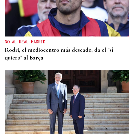
QUEN CHO DIXO
¿Sabe usted que el sushi gratis desata las colas en
Ourense?
NO AL REAL MADRID
Rodri, el mediocentro más deseado, da el "sí
quiero" al Barça