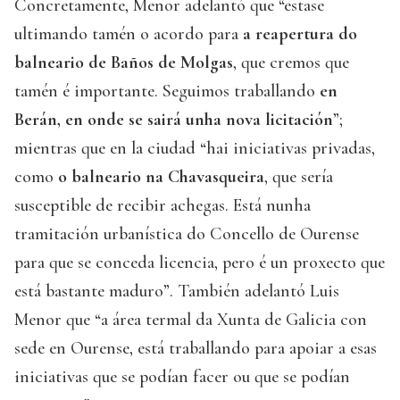
Concretamente, Menor adelantó que “estase
ultimando tamén o acordo para
a reapertura do
balneario de Baños de Molgas
, que cremos que
tamén é importante. Seguimos traballando
en
Berán, en onde se sairá unha nova licitación
”;
mientras que en la ciudad “hai iniciativas privadas,
como
o balneario na Chavasqueira
, que sería
susceptible de recibir achegas. Está nunha
tramitación urbanística do Concello de Ourense
para que se conceda licencia, pero é un proxecto que
está bastante maduro”. También adelantó Luis
Menor que “a área termal da Xunta de Galicia con
sede en Ourense, está traballando para apoiar a esas
iniciativas que se podían facer ou que se podían