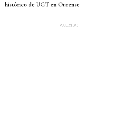
histórico de UGT en Ourense
ENTREGAS A CUENTA
Corgos afea al Gobierno que Galicia pierde con
unas entregas a cuenta con "91 millones menos de
lo mínimo esperado"