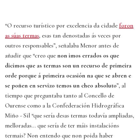
“O recurso turístico por excelencia da cidade
foron
as súas termas
, esas tan denostadas ás veces por
outros responsables”, señalaba Menor antes de
añadir que “creo que
non imos errados os que
dicimos que as termas son un recurso de primeira
orde porque á primeira ocasión na que se abren e
se poñen en servizo temos un cheo absoluto
”, al
tiempo que preguntaba tanto al Concello de
Ourense como a la Confederación Hidrográfica
Miño - Sil “que sería desas termas todavía ampliadas,
melloradas... que sería de ter máis instalacións
termais? Non entendo que non poida haber