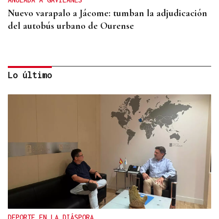
Nuevo varapalo a Jácome: tumban la adjudicación
del autobús urbano de Ourense
Lo último
"FELIZ VIAJE AL MONSTRUO"
El Sol, la sangre y el Titanic: Así vivió La Región
el eclipse de 1912 en Ourense
DEPORTE EN LA DIÁSPORA