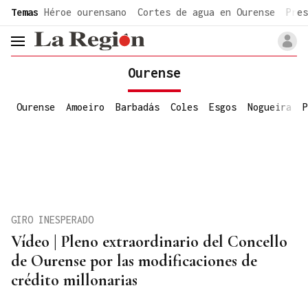
common.go-to-content
Temas
Héroe ourensano
Cortes de agua en Ourense
Pres
header.menu.open
Ourense
Ourense
Amoeiro
Barbadás
Coles
Esgos
Nogueira
P
GIRO INESPERADO
Vídeo | Pleno extraordinario del Concello
de Ourense por las modificaciones de
crédito millonarias