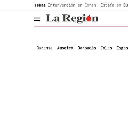
common.go-to-content
Temas
Intervención en Coren
Estafa en Bu
header.menu.open
Ourense
Amoeiro
Barbadás
Coles
Esgos