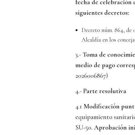
fecha de celebración d
siguientes decretos:
Decreto núm. 864, de 0
Alcaldía en los conceja
3.-
Toma de conocimien
medio de pago corresp
2026006867)
4.-
Parte resolutiva
4.1
Modificación punt
equipamiento sanitario-
SU-50.
Aprobación ini