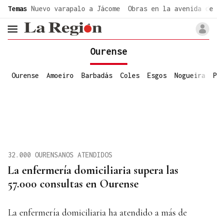
common.go-to-content
Temas
Nuevo varapalo a Jácome
Obras en la avenida de 
header.menu.open
Ourense
Ourense
Amoeiro
Barbadás
Coles
Esgos
Nogueira
P
32.000 OURENSANOS ATENDIDOS
La enfermería domiciliaria supera las
57.000 consultas en Ourense
La enfermería domiciliaria ha atendido a más de