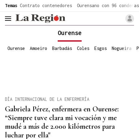
common.go-to-content
Temas
Contrato contenedores
Ourensano con 96 condenas
header.menu.open
Ourense
Ourense
Amoeiro
Barbadás
Coles
Esgos
Nogueira
P
DÍA INTERNACIONAL DE LA ENFERMERÍA
Gabriela Pérez, enfermera en Ourense:
“Siempre tuve clara mi vocación y me
mudé a más de 2.000 kilómetros para
luchar por ella"