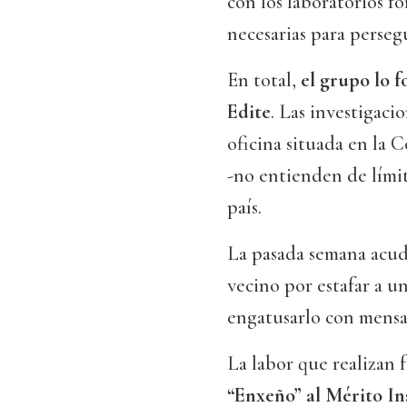
con los laboratorios f
necesarias para perseg
En total,
el grupo lo 
Edite
. Las investigaci
oficina situada en la 
-no entienden de límite
país.
La pasada semana acud
vecino por estafar a u
engatusarlo con mensa
La labor que realizan 
“Enxeño” al Mérito In