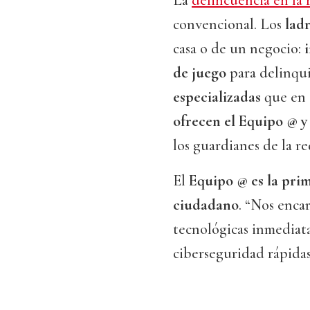
La
delincuencia en la 
convencional. Los
lad
casa o de un negocio:
de juego
para delinqui
especializadas
que en 
ofrecen el Equipo @ y
los guardianes de la re
El
Equipo @ es la prim
ciudadano
. “Nos enca
tecnológicas inmediatas
ciberseguridad rápida