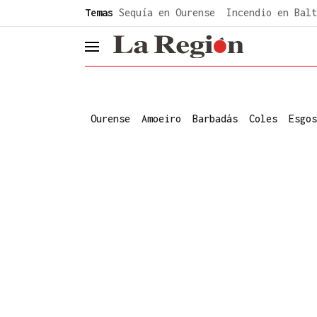
common.go-to-content
Temas
Sequía en Ourense
Incendio en Balt
header.menu.open
Ourense
Amoeiro
Barbadás
Coles
Esgos