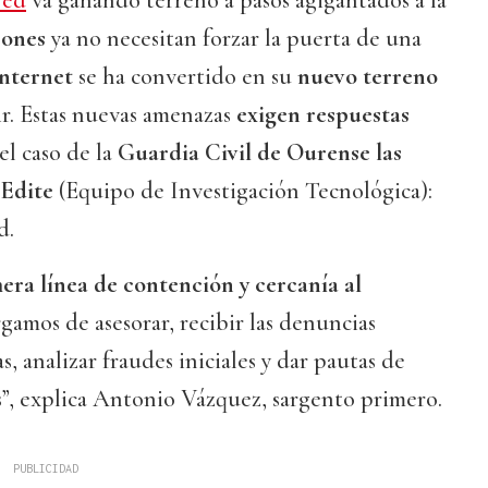
red
va ganando terreno a pasos agigantados a la
rones
ya no necesitan forzar la puerta de una
internet
se ha convertido en su
nuevo terreno
r. Estas nuevas amenazas
exigen respuestas
el caso de la
Guardia Civil de Ourense las
 Edite
(Equipo de Investigación Tecnológica):
d.
era línea de contención y cercanía al
rgamos de asesorar, recibir las denuncias
, analizar fraudes iniciales y dar pautas de
s”, explica Antonio Vázquez, sargento primero.