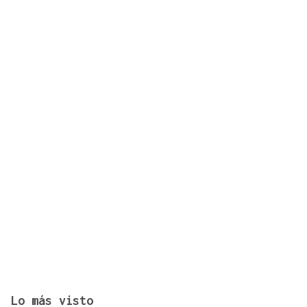
AGO
CONCIERTO
Comunión entre el folk gallego y el techno
orgánico con Baiuca
Lo más visto