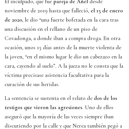
El inculpado, que fue
pareja de Añel
desde
noviembre de 2019 hasta que falleció,
el 15 de enero
de 2020
, le dio “una fuerte bofetada en la cara tras
una discusión en el rellano de un piso de
Covadonga, a donde iban a compra droga. En otra
ocasión, unos 15 días antes de la muerte violenta de
la joven, “en el mismo lugar le dio un cabezazo en la
cara, cayendo al suelo”. A la jueza no le consta que la
víctima precisase asistencia facultativa para la
curación de sus heridas.
La sentencia se sustenta en el relato de
dos de los
testigos que vieron las agresiones
. Uno de ellos
aseguró que la mayoría de las veces siempre iban
discutiendo por la calle y que Nerea también pegó a