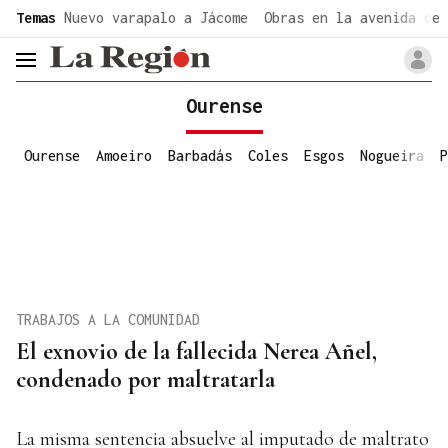
common.go-to-content
Temas
Nuevo varapalo a Jácome
Obras en la avenida de 
header.menu.open
Ourense
Ourense
Amoeiro
Barbadás
Coles
Esgos
Nogueira
P
TRABAJOS A LA COMUNIDAD
El exnovio de la fallecida Nerea Añel,
condenado por maltratarla
La misma sentencia absuelve al imputado de maltrato