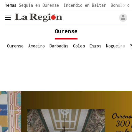
common.go-to-content
Temas
Sequía en Ourense
Incendio en Baltar
Bonoloto 
header.menu.open
Ourense
Ourense
Amoeiro
Barbadás
Coles
Esgos
Nogueira
P