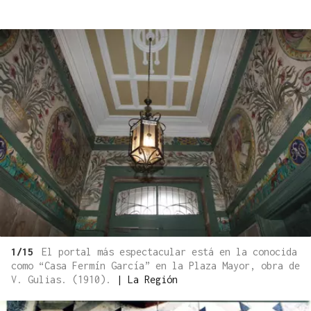
1/15
El portal más espectacular está en la conocida
como “Casa Fermín García” en la Plaza Mayor, obra de
V. Gulias. (1910).
|
La Región