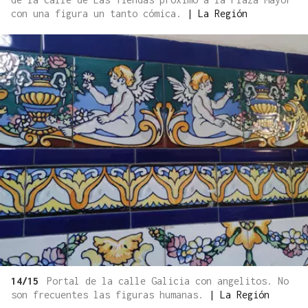
con una figura un tanto cómica.
|
La Región
14/15
Portal de la calle Galicia con angelitos. No
son frecuentes las figuras humanas.
|
La Región