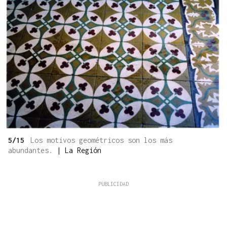
5/15
Los motivos geométricos son los más
abundantes.
|
La Región