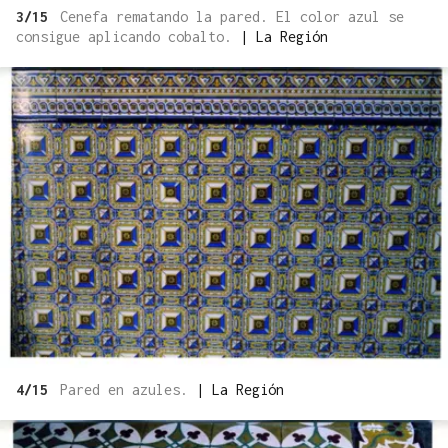
3/15
Cenefa rematando la pared. El color azul se
consigue aplicando cobalto.
|
La Región
4/15
Pared en azules.
|
La Región