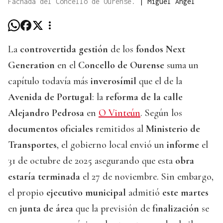
Fachada del Concello de Ourense.
|
Miguel Ángel
La
controvertida gestión
de los
fondos Next
Generation
en el
Concello de Ourense
suma un
capítulo todavía más
inverosímil
que el de la
Avenida de Portugal
: la
reforma de la calle
Alejandro Pedrosa
en
O Vinteún
. Según los
documentos oficiales
remitidos al
Ministerio de
Transportes
, el gobierno local envió un
informe
el
31 de octubre de 2025 asegurando que esta
obra
estaría terminada
el 27 de noviembre. Sin embargo,
el propio
ejecutivo municipal
admitió
este martes
en
junta de área
que la previsión de
finalización
se