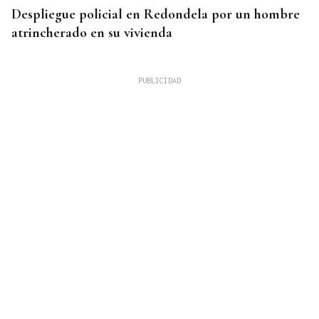
Despliegue policial en Redondela por un hombre
atrincherado en su vivienda
TERCERA FEDERACIÓN
El Arenteiro salda la deuda con los jugadores un
día antes del final del plazo