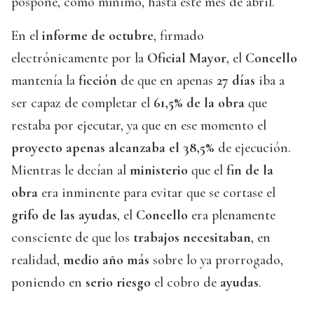
pospone, como mínimo, hasta este mes de abril.
En el
informe de octubre
, firmado
electrónicamente por la
Oficial Mayor
, el
Concello
mantenía la
ficción
de que en apenas
27 días
iba a
ser capaz de completar el
61,5% de la obra
que
restaba por ejecutar, ya que en ese momento el
proyecto apenas alcanzaba el 38,5%
de ejecución.
Mientras le decían al
ministerio
que el
fin de la
obra
era inminente para evitar que se cortase el
grifo de las ayudas
, el
Concello
era plenamente
consciente de que los
trabajos necesitaban
, en
realidad,
medio año más
sobre lo ya prorrogado,
poniendo en
serio riesgo
el cobro de
ayudas
.