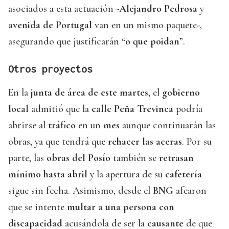
asociados a esta actuación -
Alejandro Pedrosa
y
avenida de Portugal
van en un mismo paquete-,
asegurando que justificarán “
o que poidan
”.
Otros proyectos
En la
junta de área de este martes
, el
gobierno
local
admitió que la
calle Peña Trevinca
podría
abrirse al
tráfico
en un
mes
aunque continuarán las
obras, ya que tendrá que
rehacer las aceras
. Por su
parte, las
obras del Posío
también se
retrasan
mínimo hasta abril
y la apertura de su
cafetería
sigue sin fecha. Asimismo, desde el
BNG
afearon
que se intente
multar a una persona con
discapacidad
acusándola de ser la
causante
de que