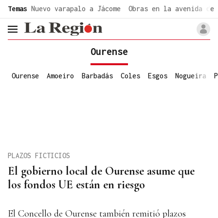
common.go-to-content
Temas
Nuevo varapalo a Jácome
Obras en la avenida de 
header.menu.open
Ourense
Ourense
Amoeiro
Barbadás
Coles
Esgos
Nogueira
P
PLAZOS FICTICIOS
El gobierno local de Ourense asume que
los fondos UE están en riesgo
El Concello de Ourense también remitió plazos