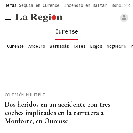
common.go-to-content
Temas
Sequía en Ourense
Incendio en Baltar
Bonoloto 
header.menu.open
Ourense
Ourense
Amoeiro
Barbadás
Coles
Esgos
Nogueira
P
COLISIÓN MÚLTIPLE
Dos heridos en un accidente con tres
coches implicados en la carretera a
Monforte, en Ourense