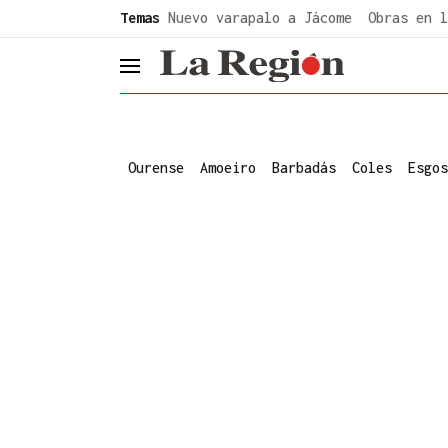
common.go-to-content
Temas
Nuevo varapalo a Jácome
Obras en l
header.menu.open
Ourense
Amoeiro
Barbadás
Coles
Esgos