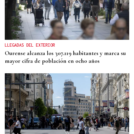
"FELIZ VIAJE AL MONSTRUO"
El Sol, la sangre y el Titanic: Así vivió La Región
el eclipse de 1912 en Ourense
LLEGADAS DEL EXTERIOR
Ourense alcanza los 307.119 habitantes y marca su
mayor cifra de población en ocho años