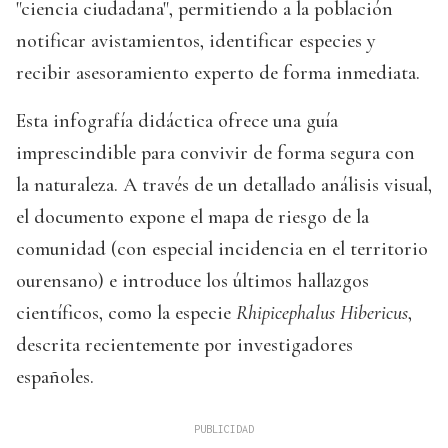
"ciencia ciudadana", permitiendo a la población
notificar avistamientos, identificar especies y
recibir asesoramiento experto de forma inmediata.
Esta infografía didáctica ofrece una guía
imprescindible para convivir de forma segura con
la naturaleza. A través de un detallado análisis visual,
el documento expone el mapa de riesgo de la
comunidad (con especial incidencia en el territorio
ourensano) e introduce los últimos hallazgos
científicos, como la especie
Rhipicephalus Hibericus
,
descrita recientemente por investigadores
españoles.