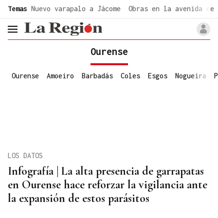
common.go-to-content
Temas
Nuevo varapalo a Jácome
Obras en la avenida de 
header.menu.open
Ourense
Ourense
Amoeiro
Barbadás
Coles
Esgos
Nogueira
P
LOS DATOS
Infografía | La alta presencia de garrapatas
en Ourense hace reforzar la vigilancia ante
la expansión de estos parásitos