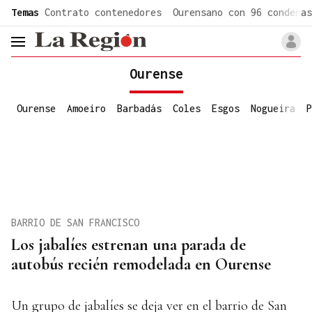
common.go-to-content
Temas
Contrato contenedores
Ourensano con 96 condenas
header.menu.open
Ourense
Ourense
Amoeiro
Barbadás
Coles
Esgos
Nogueira
P
BARRIO DE SAN FRANCISCO
Los jabalíes estrenan una parada de
autobús recién remodelada en Ourense
Un grupo de jabalíes se deja ver en el barrio de San