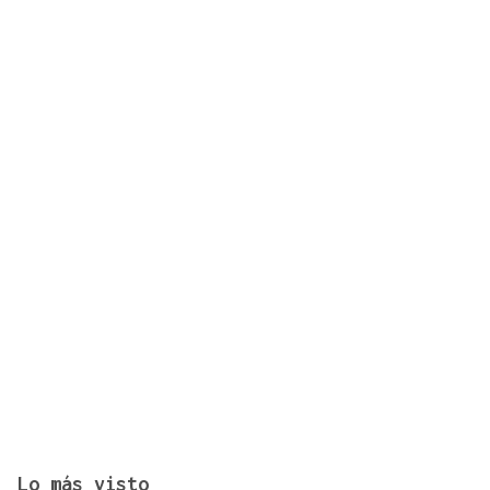
De la Espriella toma posesión de su nuevo
gabinete para poner en marcha la "Patria Milagro"
Lo más visto