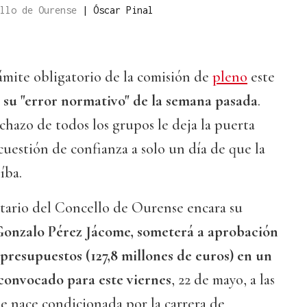
ello de Ourense
|
Óscar Pinal
rámite obligatorio de la comisión de
pleno
este
s
su "error normativo" de la semana pasada
.
echazo de todos los grupos le deja la puerta
 cuestión de confianza a solo un día de que la
íba.
tario del Concello de Ourense encara su
onzalo Pérez Jácome, someterá a aprobación
 presupuestos (127,8 millones de euros) en un
convocado para este viernes
, 22 de mayo, a las
ue nace condicionada por la carrera de