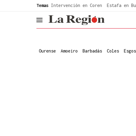
common.go-to-content
Temas
Intervención en Coren
Estafa en Bu
header.menu.open
Ourense
Amoeiro
Barbadás
Coles
Esgos