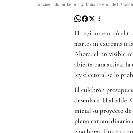
Jácome, durante el último pleno del Conc
El regidor encajó el t
martes in extremis tra
Ahora, el previsible r
abierta para activar la
ley electoral se lo proh
El culebrón presupues
desenlace. El alcalde,
G
inicial su proyecto de
pleno extraordinario 
9:00 horas. Una cita q