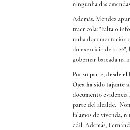
ningunha das emendas 
Además, Méndez apu
traer cola: "Falta o in
unha documentación qu
do exercicio de 2026", 
gobernar baseada na im
Por su parte,
desde el 
Ojea ha sido tajante al
documento evidencia l
parte del alcalde. "No
falamos de vivenda, ni
edil. Además, Fernán