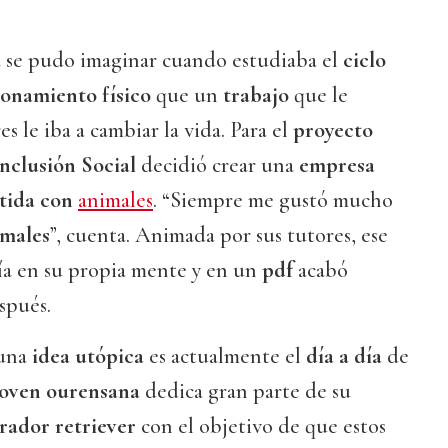
se pudo imaginar cuando estudiaba el
ciclo
ionamiento físico
que un
trabajo
que le
s le iba a cambiar la vida. Para el
proyecto
Inclusión Social
decidió crear una
empresa
istida con
animales
. “Siempre me gustó mucho
imales
”, cuenta. Animada por sus tutores, ese
ía en su propia mente y en un
pdf
acabó
spués.
 una
idea utópica
es actualmente el
día a día
de
joven ourensana
dedica gran parte de su
brador retriever
con el objetivo de que estos