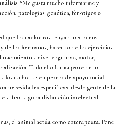
análisis
. “Me gusta mucho informarme y
cción, patologías, genética, fenotipos o
al que los
cachorros
tengan una buena
 y de los hermanos
, hacer con ellos
ejercicios
el
nacimiento
a nivel
cognitivo, motor,
cialización
. Todo ello forma parte de un
 a los cachorros en
perros de apoyo social
con necesidades específicas
, desde
gente de la
ue sufran alguna
disfunción intelectual,
.
nas, el
animal actúa como coterapeuta
. Pone