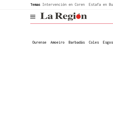
common.go-to-content
Temas
Intervención en Coren
Estafa en Bu
header.menu.open
Ourense
Amoeiro
Barbadás
Coles
Esgos