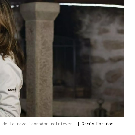
o de la raza labrador retriever.
|
Xesús Fariñas