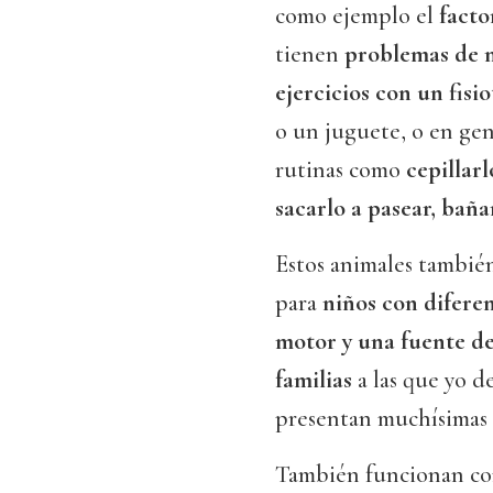
como ejemplo el
facto
tienen
problemas de 
ejercicios con un fisi
o un juguete, o en ge
rutinas como
cepillarl
sacarlo a pasear, baña
Estos animales tambié
para
niños con difere
motor y una fuente d
familias
a las que yo d
presentan muchísimas
También funcionan c