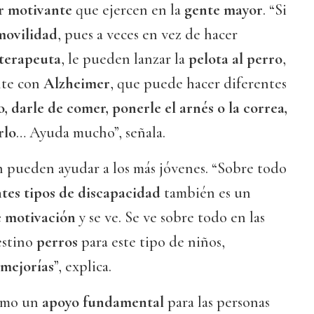
r motivante
que ejercen en la
gente mayor
. “Si
movilidad
, pues a veces en vez de hacer
oterapeuta
, le pueden lanzar la
pelota al perro
,
nte con
Alzheimer
, que puede hacer diferentes
o, darle de comer, ponerle el arnés o la correa,
rlo
… Ayuda mucho”, señala.
n pueden ayudar a los más jóvenes. “Sobre todo
ntes tipos de discapacidad
también es un
e motivación
y se ve. Se ve sobre todo en las
estino
perros
para este tipo de niños,
mejorías
”, explica.
omo un
apoyo fundamental
para las personas