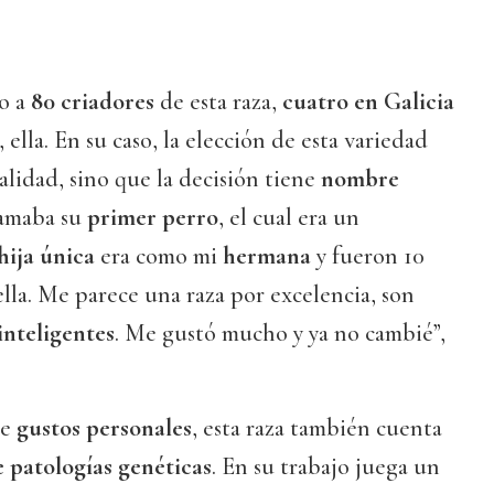
o a
80 criadores
de esta raza,
cuatro en Galicia
, ella. En su caso, la elección de esta variedad
alidad, sino que la decisión tiene
nombre
llamaba su
primer perro
, el cual era un
hija única
era como mi
hermana
y fueron 10
ella. Me parece una raza por excelencia, son
inteligentes
. Me gustó mucho y ya no cambié”,
de
gustos personales
, esta raza también cuenta
e patologías genéticas
. En su trabajo juega un