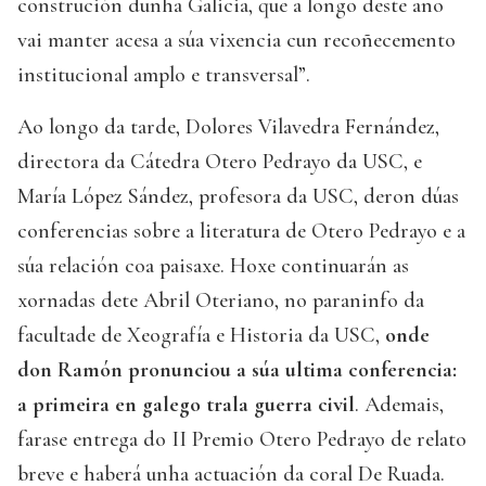
construción dunha Galicia, que a longo deste ano
vai manter acesa a súa vixencia cun recoñecemento
institucional amplo e transversal”.
Ao longo da tarde, Dolores Vilavedra Fernández,
directora da Cátedra Otero Pedrayo da USC, e
María López Sández, profesora da USC, deron dúas
conferencias sobre a literatura de Otero Pedrayo e a
súa relación coa paisaxe. Hoxe continuarán as
xornadas dete Abril Oteriano, no paraninfo da
facultade de Xeografía e Historia da USC,
onde
don Ramón pronunciou a súa ultima conferencia:
a primeira en galego trala guerra civil
. Ademais,
farase entrega do II Premio Otero Pedrayo de relato
breve e haberá unha actuación da coral De Ruada.