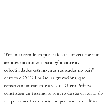
“Foron crecendo en prestixio ata converterse nun
acontecemento sen parangón entre as
colectividades estranxeiras radicadas no país
”,
destaca o CCG. Por iso, as gravacións, que
conservan unicamente a voz de Otero Pedrayo,
constitúen un testemuño sonoro da súa oratoria, do
seu pensamento e do seu compromiso coa cultura