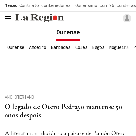
common.go-to-content
Temas
Contrato contenedores
Ourensano con 96 condenas
header.menu.open
Ourense
Ourense
Amoeiro
Barbadás
Coles
Esgos
Nogueira
P
ANO OTERIANO
O legado de Otero Pedrayo mantense 50
anos despois
A literatura e relación coa paisaxe de Ramón Otero