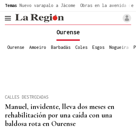
common.go-to-content
Temas
Nuevo varapalo a Jácome
Obras en la avenida de 
header.menu.open
Ourense
Ourense
Amoeiro
Barbadás
Coles
Esgos
Nogueira
P
CALLES DESTROZADAS
Manuel, invidente, lleva dos meses en
rehabilitación por una caída con una
baldosa rota en Ourense