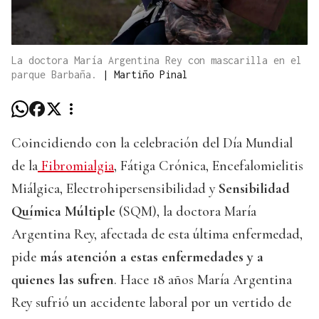
La doctora María Argentina Rey con mascarilla en el
parque Barbaña.
|
Martiño Pinal
Coincidiendo con la celebración del Día Mundial
de la
Fibromialgia
, Fátiga Crónica, Encefalomielitis
Miálgica, Electrohipersensibilidad y
Sensibilidad
Química Múltiple
(SQM), la doctora María
Argentina Rey, afectada de esta última enfermedad,
pide
más atención a estas enfermedades y a
quienes las sufren
. Hace 18 años María Argentina
Rey sufrió un accidente laboral por un vertido de