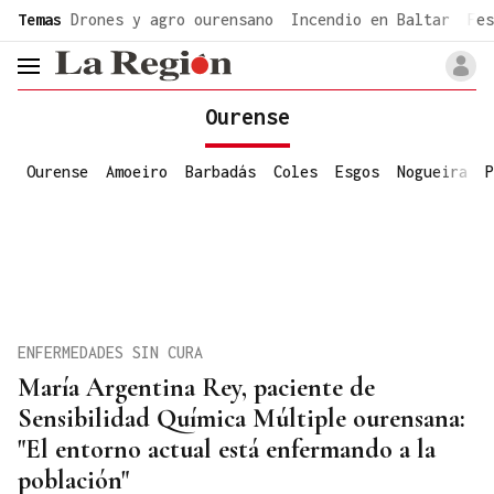
common.go-to-content
Temas
Drones y agro ourensano
Incendio en Baltar
Fes
header.menu.open
Ourense
Ourense
Amoeiro
Barbadás
Coles
Esgos
Nogueira
P
ENFERMEDADES SIN CURA
María Argentina Rey, paciente de
Sensibilidad Química Múltiple ourensana:
"El entorno actual está enfermando a la
población"