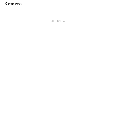
Romero
ALERTA DE UN PARTICULAR
Rescatado un joven tras caer al río Arenteiro
durante la Festa do Pulpo en O Carballiño