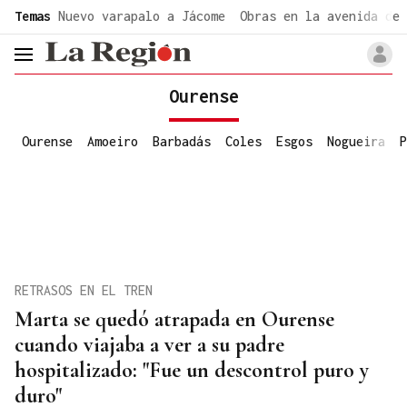
common.go-to-content
Temas
Nuevo varapalo a Jácome
Obras en la avenida de 
header.menu.open
Ourense
Ourense
Amoeiro
Barbadás
Coles
Esgos
Nogueira
P
RETRASOS EN EL TREN
Marta se quedó atrapada en Ourense
cuando viajaba a ver a su padre
hospitalizado: "Fue un descontrol puro y
duro"