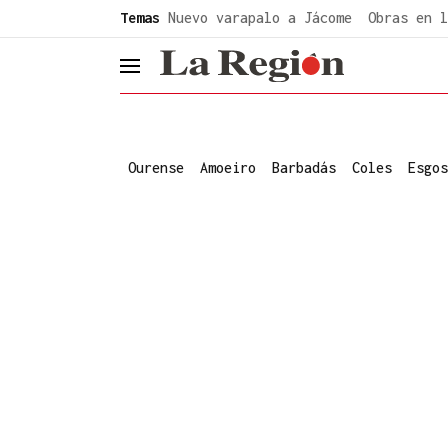
common.go-to-content
Temas
Nuevo varapalo a Jácome
Obras en l
header.menu.open
Ourense
Amoeiro
Barbadás
Coles
Esgos