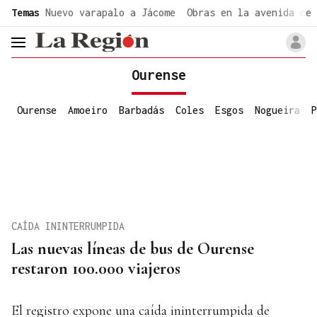
common.go-to-content
Temas
Nuevo varapalo a Jácome
Obras en la avenida de 
header.menu.open
Ourense
Ourense
Amoeiro
Barbadás
Coles
Esgos
Nogueira
P
CAÍDA ININTERRUMPIDA
Las nuevas líneas de bus de Ourense
restaron 100.000 viajeros
El registro expone una caída ininterrumpida de