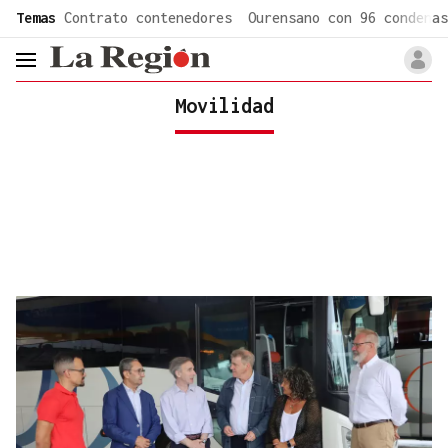
common.go-to-content
Temas
Contrato contenedores
Ourensano con 96 condenas
header.menu.open
Movilidad