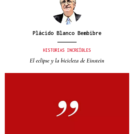
Plácido Blanco Bembibre
PARA EL ARREGLO INTEGRAL
Oporto, el modelo a seguir para recuperar el
HISTORIAS INCREÍBLES
casco histórico de Ourense
El eclipse y la bicicleta de Einstein