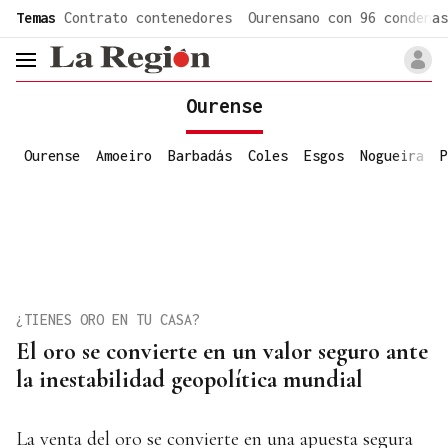
common.go-to-content
Temas
Contrato contenedores
Ourensano con 96 condenas
header.menu.open
Ourense
Ourense
Amoeiro
Barbadás
Coles
Esgos
Nogueira
P
¿TIENES ORO EN TU CASA?
El oro se convierte en un valor seguro ante
la inestabilidad geopolítica mundial
La venta del oro se convierte en una apuesta segura