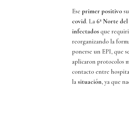
Ese
primer positivo
su
covid
. La
6ª Norte d
infectados
que requir
reorganizando la forma
ponerse un EPI, que se
aplicaron protocolos 
contacto entre hospit
la
situación
, ya que n