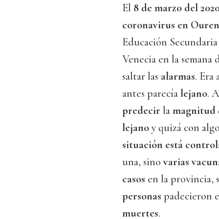
El
8 de marzo del 202
coronavirus en Ouren
Educación Secundaria d
Venecia en la semana 
saltar las
alarmas
. Era
antes parecía
lejano
. 
predecir
la
magnitud
lejano
y quizá con alg
situación está contro
una, sino
varias vacun
casos
en la provincia,
personas
padecieron 
muertes
.