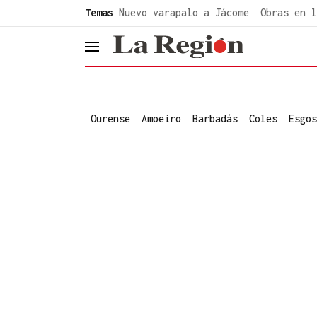
common.go-to-content
Temas
Nuevo varapalo a Jácome
Obras en l
header.menu.open
Ourense
Amoeiro
Barbadás
Coles
Esgos