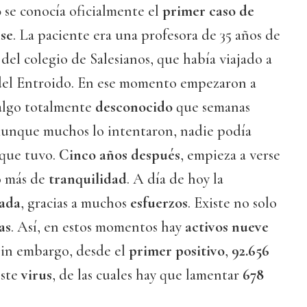
0
se conocía oficialmente el
primer caso de
se
. La paciente era una profesora de 35 años de
el colegio de Salesianos, que había viajado a
del Entroido. En ese momento empezaron a
 algo totalmente
desconocido
que semanas
Aunque muchos lo intentaron, nadie podía
que tuvo.
Cinco años después
, empieza a verse
o más de
tranquilidad
. A día de hoy la
lada
, gracias a muchos
esfuerzos
. Existe no solo
as
. Así, en estos momentos hay
activos nueve
 sin embargo, desde el
primer positivo
,
92.656
este
virus
, de las cuales hay que lamentar
678