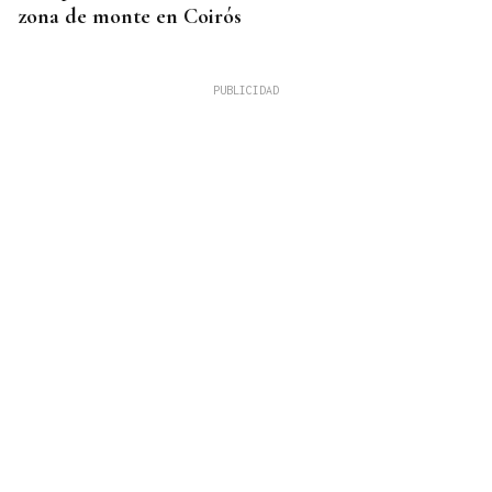
zona de monte en Coirós
07
AGO
CONCIERTO
Comunión entre el folk gallego y el techno
orgánico con Baiuca