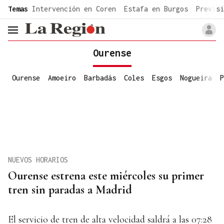
common.go-to-content
Temas
Intervención en Coren
Estafa en Burgos
Previsi
header.menu.open
Ourense
Ourense
Amoeiro
Barbadás
Coles
Esgos
Nogueira
P
NUEVOS HORARIOS
Ourense estrena este miércoles su primer
tren sin paradas a Madrid
El servicio de tren de alta velocidad saldrá a las 07:28