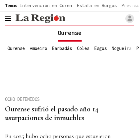
common.go-to-content
Temas
Intervención en Coren
Estafa en Burgos
Previsi
header.menu.open
Ourense
Ourense
Amoeiro
Barbadás
Coles
Esgos
Nogueira
P
OCHO DETENIDOS
Ourense sufrió el pasado año 14
usurpaciones de inmuebles
En 2025 hubo ocho personas que estuvieron