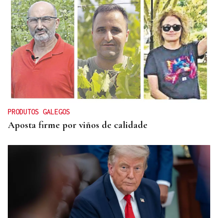
MADRES LACTANTES
Una "tetada" en Ourense para hacer visible la
lactancia
PRODUTOS GALEGOS
Aposta firme por viños de calidade