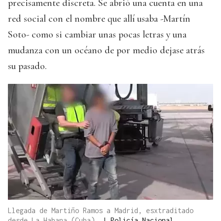
precisamente discreta. Se abrió una cuenta en una
red social con el nombre que allí usaba -Martín
Soto- como si cambiar unas pocas letras y una
mudanza con un océano de por medio dejase atrás
su pasado.
Llegada de Martiño Ramos a Madrid, esxtraditado
desde La Habana (Cuba).
|
Policía Nacional