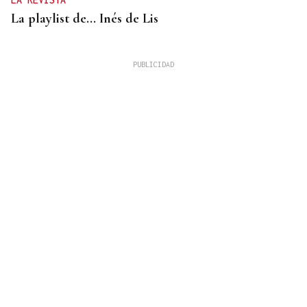
La playlist de... Inés de Lis
LA REVISTA
El "folk vulnerable" de Inés de Lis en su debut
como solista