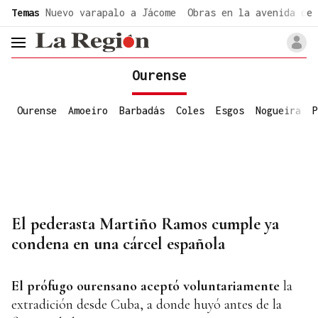
common.go-to-content
Temas
Nuevo varapalo a Jácome
Obras en la avenida de 
header.menu.open
Ourense
Ourense
Amoeiro
Barbadás
Coles
Esgos
Nogueira
P
El pederasta Martiño Ramos cumple ya
condena en una cárcel española
El prófugo ourensano aceptó voluntariamente
la
extradición desde Cuba, a donde huyó antes de la