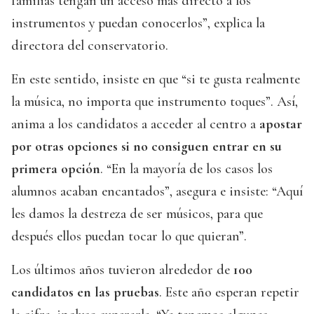
familias tengan un acceso más directo a los
instrumentos y puedan conocerlos”, explica la
directora del conservatorio.
En este sentido, insiste en que “si te gusta realmente
la música, no importa que instrumento toques”. Así,
anima a los candidatos a acceder al centro a
apostar
por otras opciones si no consiguen entrar en su
primera opción
. “En la mayoría de los casos los
alumnos acaban encantados”, asegura e insiste: “Aquí
les damos la destreza de ser músicos, para que
después ellos puedan tocar lo que quieran”.
Los últimos años tuvieron alrededor de
100
candidatos en las pruebas
. Este año esperan repetir