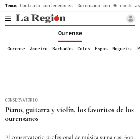
common.go-to-content
Temas
Contrato contenedores
Ourensano con 96 condenas
header.menu.open
Ourense
Ourense
Amoeiro
Barbadás
Coles
Esgos
Nogueira
P
CONSERVATORIO
Piano, guitarra y violín, los favoritos de los
ourensanos
El conservatorio profesional de música suma casi 600