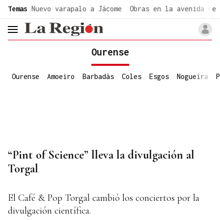
common.go-to-content
Temas
Nuevo varapalo a Jácome
Obras en la avenida de 
header.menu.open
Ourense
Ourense
Amoeiro
Barbadás
Coles
Esgos
Nogueira
P
“Pint of Science” lleva la divulgación al
Torgal
El Café & Pop Torgal cambió los conciertos por la
divulgación científica.