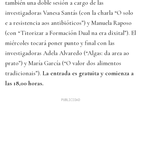
también una doble sesión a cargo de las
investigadoras Vanesa Santás (con la charla “O solo
e a resistencia aos antibióticos”) y Manuela Raposo
(con “Titorizar a Formación Dual na era dixital”). El
miércoles tocará poner punto y final con las
investigadoras Adela Alvaredo (“Algas: da area ao
prato”) y María García (“O valor dos alimentos
tradicionais”).
La entrada es gratuita y comienza a
las 18,00 horas.