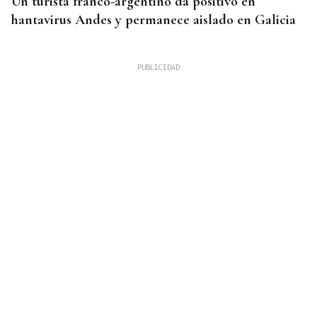
Un turista franco-argentino da positivo en
hantavirus Andes y permanece aislado en Galicia
HASTA EL 6 DE OCTUBRE
Ayudas para titulados universitarios en desempleo
para cursar un máster en Galicia: requisitos,
cuantías y plazos