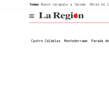
common.go-to-content
Temas
Nuevo varapalo a Jácome
Obras en l
header.menu.open
Castro Caldelas
Montederramo
Parada de