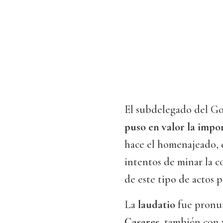
El subdelegado del G
puso en valor la impo
hace el homenajeado, e
intentos de minar la c
de este tipo de actos 
La
laudatio
fue pronu
Casares
, también con 