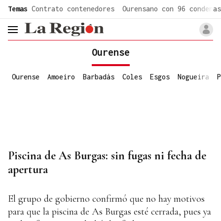
common.go-to-content
Temas
Contrato contenedores
Ourensano con 96 condenas
header.menu.open
Ourense
Ourense
Amoeiro
Barbadás
Coles
Esgos
Nogueira
P
Piscina de As Burgas: sin fugas ni fecha de
apertura
El grupo de gobierno confirmó que no hay motivos
para que la piscina de As Burgas esté cerrada, pues ya