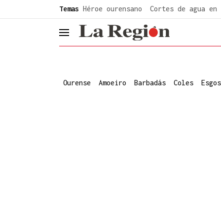
common.go-to-content
Temas
Héroe ourensano
Cortes de agua en 
header.menu.open
Ourense
Amoeiro
Barbadás
Coles
Esgos