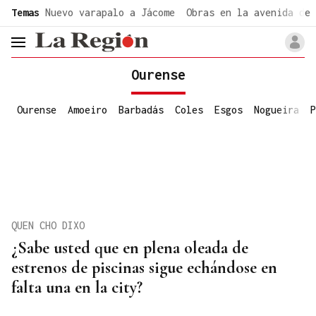
common.go-to-content
Temas
Nuevo varapalo a Jácome
Obras en la avenida de 
header.menu.open
Ourense
Ourense
Amoeiro
Barbadás
Coles
Esgos
Nogueira
P
QUEN CHO DIXO
¿Sabe usted que en plena oleada de
estrenos de piscinas sigue echándose en
falta una en la city?