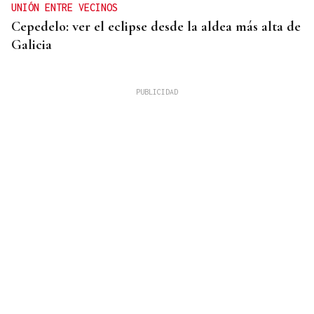
UNIÓN ENTRE VECINOS
Cepedelo: ver el eclipse desde la aldea más alta de
Galicia
Lalo Pavón
O AFIADOR
Un día haberá autobuses