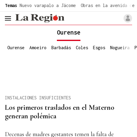
common.go-to-content
Temas
Nuevo varapalo a Jácome
Obras en la avenida de 
header.menu.open
Ourense
Ourense
Amoeiro
Barbadás
Coles
Esgos
Nogueira
P
INSTALACIONES INSUFICIENTES
Los primeros traslados en el Materno
generan polémica
Decenas de madres gestantes temen la falta de