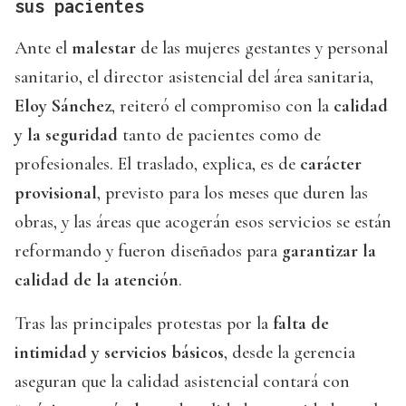
sus pacientes
Ante el
malestar
de las mujeres gestantes y personal
sanitario, el director asistencial del área sanitaria,
Eloy Sánchez
, reiteró el compromiso con la
calidad
y la seguridad
tanto de pacientes como de
profesionales. El traslado, explica, es de
carácter
provisional
, previsto para los meses que duren las
obras, y las áreas que acogerán esos servicios se están
reformando y fueron diseñados para
garantizar la
calidad de la atención
.
Tras las principales protestas por la
falta de
intimidad y servicios básicos
, desde la gerencia
aseguran que la calidad asistencial contará con