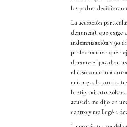
los padres decidieron 
La acusación particular
denuncia), que exige a
indemnización
y
90 d
profesora tuvo que dej
durante el pasado curs
el caso como una cruza
embargo, la prueba test
hostigamiento, solo co
acusada me dijo en una
centro y me llegó a dec
La propia tutora del c