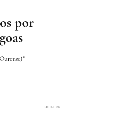
os por
agoas
 (Ourense)”