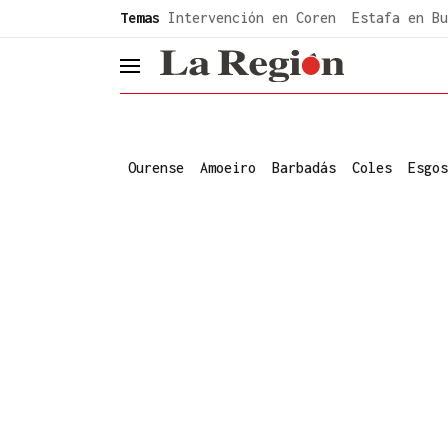
common.go-to-content
Temas
Intervención en Coren
Estafa en Bu
header.menu.open
Ourense
Amoeiro
Barbadás
Coles
Esgos