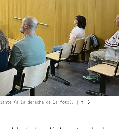
ciante (a la derecha de la foto).
|
M. S.