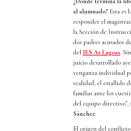
¿Dónde termina la lib
al alumnado?
Esta es 
responder el magistr
la Sección de Instrucc
dos padres acusados d
del
IES As Lagoas
. Si
juicio desarrollado ay
venganza individual po
realidad, el estallido
familias ante los cues
del equipo directivo”,
Sánchez
.
El origen del conflict