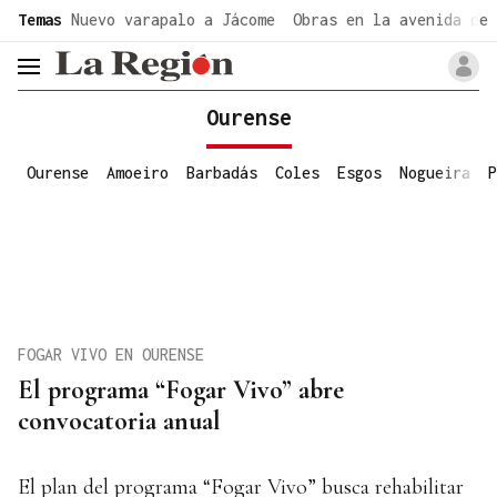
common.go-to-content
Temas
Nuevo varapalo a Jácome
Obras en la avenida de 
header.menu.open
Ourense
Ourense
Amoeiro
Barbadás
Coles
Esgos
Nogueira
P
FOGAR VIVO EN OURENSE
El programa “Fogar Vivo” abre
convocatoria anual
El plan del programa “Fogar Vivo” busca rehabilitar