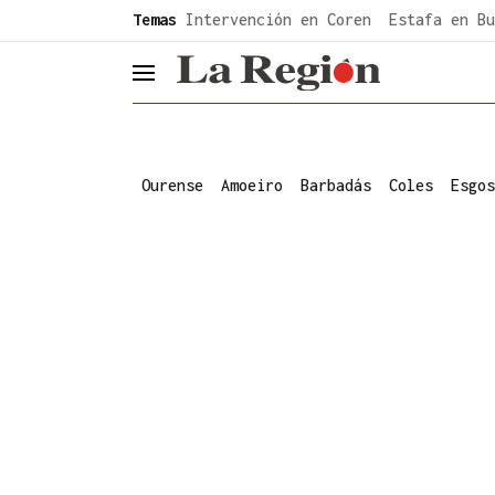
common.go-to-content
Temas
Intervención en Coren
Estafa en Bu
header.menu.open
Ourense
Amoeiro
Barbadás
Coles
Esgos