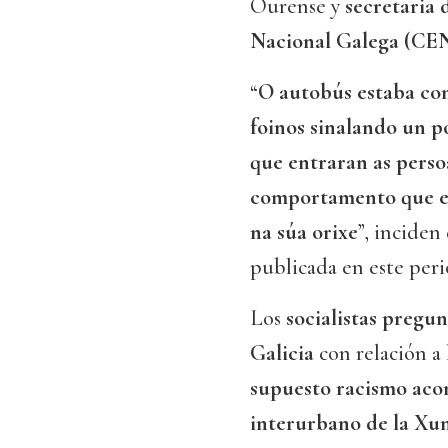
Ourense y
secretaria 
Nacional Galega (CE
“
O autobús estaba co
foinos sinalando un p
que entraran as perso
comportamento que e
na súa orixe
”, inciden
publicada en este peri
Los
socialistas pregu
Galicia
con relación a 
supuesto racismo aco
interurbano de la Xun