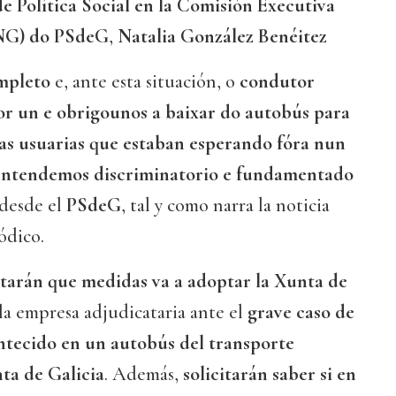
de Política Social en la Comisión Executiva
NG) do PSdeG
,
Natalia González Benéitez
mpleto
e, ante esta situación, o
condutor
or un e obrigounos a baixar do autobús para
as usuarias que estaban esperando fóra nun
ntendemos discriminatorio e fundamentado
 desde el
PSdeG
, tal y como narra la noticia
ódico.
ntarán que medidas va a adoptar la Xunta de
la empresa adjudicataria ante el
grave caso de
ntecido en un autobús del transporte
ta de Galicia
. Además,
solicitarán saber si en