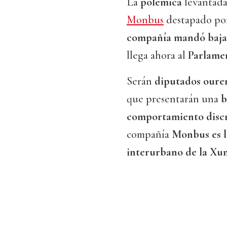
La
polémica
levantada
Monbus
destapado p
compañía mandó bajar
llega ahora al
Parlamen
Serán
diputados oure
que presentarán una
b
comportamiento discr
compañía
Monbus es l
interurbano de la Xun