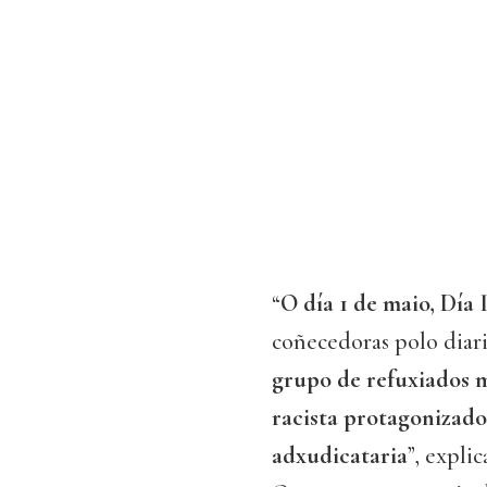
“
O día 1 de maio, Día 
coñecedoras polo diar
grupo de refuxiados 
racista protagonizad
adxudicataria
”, expli