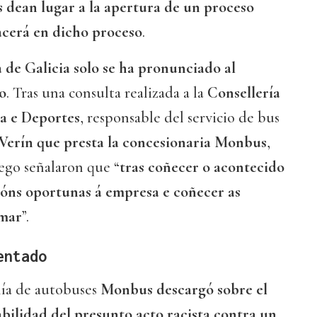
s dean lugar a la apertura de un proceso
acerá en dicho proceso
.
 de Galicia solo se ha pronunciado al
o
. Tras una consulta realizada a la
Consellería
za e Deportes
, responsable del servicio de bus
Verín que presta la concesionaria Monbus
,
ego señalaron que “
tras coñecer o acontecido
ións oportunas á empresa e coñecer as
omar
”.
entado
ñía de autobuses
Monbus descargó sobre el
bilidad del presunto acto racista contra un