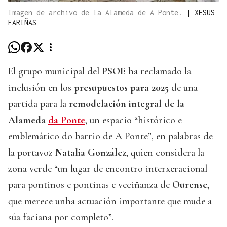
Imagen de archivo de la Alameda de A Ponte.
|
XESUS
FARIÑAS
El grupo municipal del
PSOE
ha reclamado la
inclusión en los
presupuestos para 2025
de una
partida para la
remodelación integral de la
Alameda
da Ponte
, un espacio “histórico e
emblemático do barrio de A Ponte”, en palabras de
la portavoz
Natalia González
, quien considera la
zona verde “un lugar de encontro interxeracional
para pontinos e pontinas e veciñanza de
Ourense
,
que merece unha actuación importante que mude a
súa faciana por completo”.