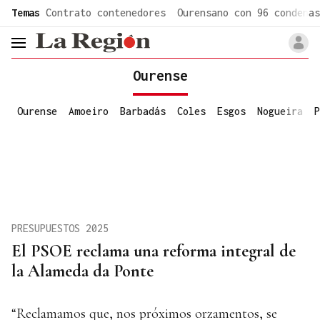
common.go-to-content
Temas
Contrato contenedores
Ourensano con 96 condenas
header.menu.open
Ourense
Ourense
Amoeiro
Barbadás
Coles
Esgos
Nogueira
P
PRESUPUESTOS 2025
El PSOE reclama una reforma integral de
la Alameda da Ponte
“Reclamamos que, nos próximos orzamentos, se