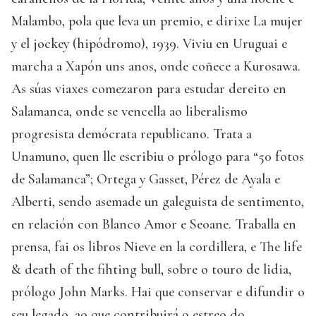
Malambo, pola que leva un premio, e dirixe La mujer
y el jockey (hipódromo), 1939. Viviu en Uruguai e
marcha a Xapón uns anos, onde coñece a Kurosawa.
As súas viaxes comezaron para estudar dereito en
Salamanca, onde se vencella ao liberalismo
progresista demócrata republicano. Trata a
Unamuno, quen lle escribiu o prólogo para “50 fotos
de Salamanca”; Ortega y Gasset, Pérez de Ayala e
Alberti, sendo asemade un galeguista de sentimento,
en relación con Blanco Amor e Seoane. Traballa en
prensa, fai os libros Nieve en la cordillera, e The life
& death of the fihting bull, sobre o touro de lidia,
prólogo John Marks. Hai que conservar e difundir o
seu legado, ao que contribuirá o estreo do