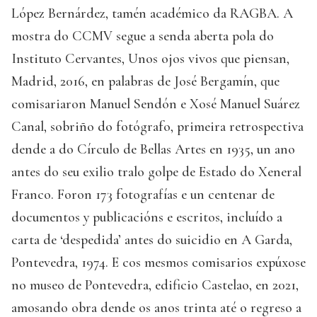
López Bernárdez, tamén académico da RAGBA. A
mostra do CCMV segue a senda aberta pola do
Instituto Cervantes, Unos ojos vivos que piensan,
Madrid, 2016, en palabras de José Bergamín, que
comisariaron Manuel Sendón e Xosé Manuel Suárez
Canal, sobriño do fotógrafo, primeira retrospectiva
dende a do Círculo de Bellas Artes en 1935, un ano
antes do seu exilio tralo golpe de Estado do Xeneral
Franco. Foron 173 fotografías e un centenar de
documentos y publicacións e escritos, incluído a
carta de ‘despedida’ antes do suicidio en A Garda,
Pontevedra, 1974. E cos mesmos comisarios expúxose
no museo de Pontevedra, edificio Castelao, en 2021,
amosando obra dende os anos trinta até o regreso a