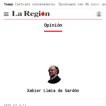
common.go-to-content
Temas
Contrato contenedores
Ourensano con 96 condenas
header.menu.open
Opinión
Xabier Limia de Gardón
ARTE ET ALIA