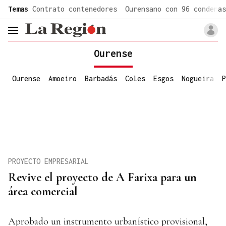
common.go-to-content
Temas
Contrato contenedores
Ourensano con 96 condenas
header.menu.open
Ourense
Ourense
Amoeiro
Barbadás
Coles
Esgos
Nogueira
P
PROYECTO EMPRESARIAL
Revive el proyecto de A Farixa para un
área comercial
Aprobado un instrumento urbanístico provisional,