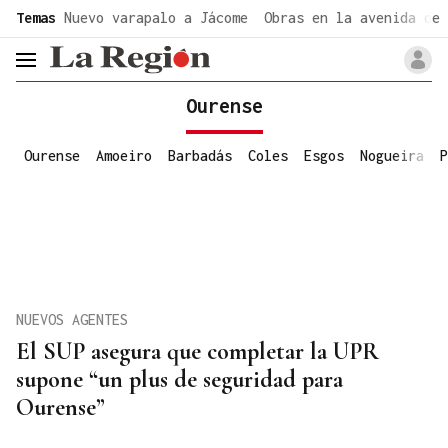
common.go-to-content
Temas
Nuevo varapalo a Jácome
Obras en la avenida de 
header.menu.open
Ourense
Ourense
Amoeiro
Barbadás
Coles
Esgos
Nogueira
P
NUEVOS AGENTES
El SUP asegura que completar la UPR
supone “un plus de seguridad para
Ourense”