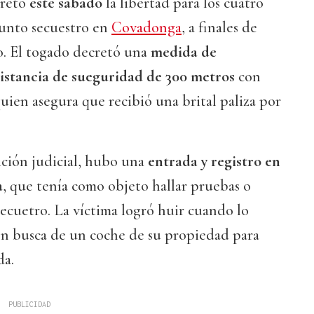
retó
este sábado
la libertad para los cuatro
unto secuestro en
Covadonga
, a finales de
o. El togado decretó una
medida de
istancia de sueguridad de 300 metros
con
quien asegura que recibió una brital paliza por
sición judicial, hubo una
entrada y registro en
a
, que tenía como objeto hallar pruebas o
secuetro. La víctima logró huir cuando lo
 en busca de un coche de su propiedad para
da.