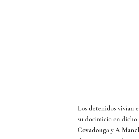
Los detenidos vivían 
su docimicio en dicho 
Covadonga
y
A Manch