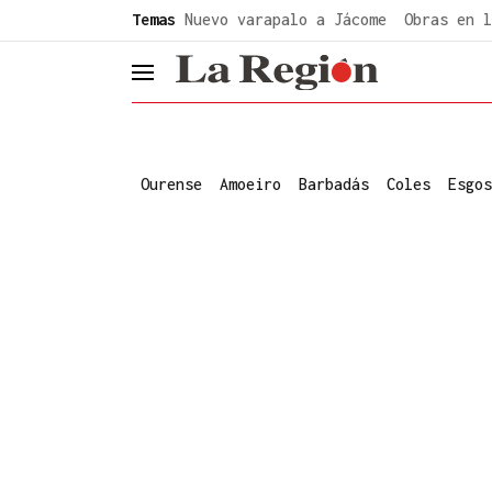
common.go-to-content
Temas
Nuevo varapalo a Jácome
Obras en l
header.menu.open
Ourense
Amoeiro
Barbadás
Coles
Esgos