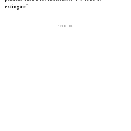
extinguir”
RESPUESTA DIPLOMÁTICA
❌ ✅ Encuesta| ¿Crees que España debe continuar
con los controles a los italianos?