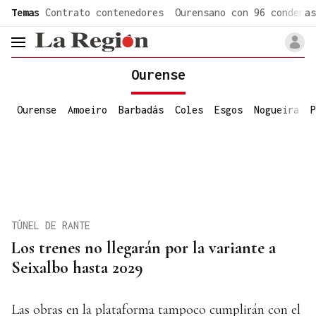
common.go-to-content
Temas
Contrato contenedores
Ourensano con 96 condenas
header.menu.open
Ourense
Ourense
Amoeiro
Barbadás
Coles
Esgos
Nogueira
P
TÚNEL DE RANTE
Los trenes no llegarán por la variante a
Seixalbo hasta 2029
Las obras en la plataforma tampoco cumplirán con el