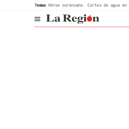
common.go-to-content
Temas
Héroe ourensano
Cortes de agua en 
header.menu.open